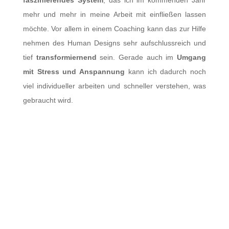
faszinierendes System
, das ich im kommenden Jahr
mehr und mehr in meine Arbeit mit einfließen lassen
möchte. Vor allem in einem Coaching kann das zur Hilfe
nehmen des Human Designs sehr aufschlussreich und
tief
transformiernend
sein. Gerade auch im
Umgang
mit Stress und Anspannung
kann ich dadurch noch
viel individueller arbeiten und schneller verstehen, was
gebraucht wird.
Barfuß durch den Winter
Weihnachten: Dieses Jahr
ganz anders