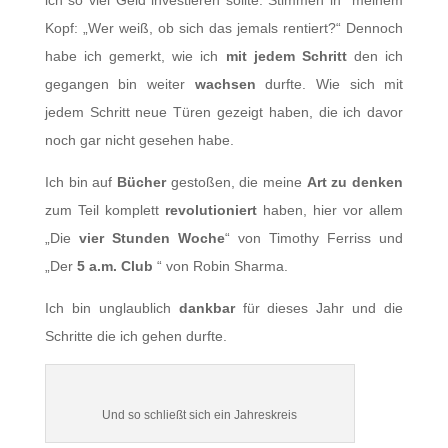
ich so viel Geld investieren sollte. Stimmen in meinem
Kopf: „Wer weiß, ob sich das jemals rentiert?“ Dennoch
habe ich gemerkt, wie ich
mit jedem Schritt
den ich
gegangen bin weiter
wachsen
durfte. Wie sich mit
jedem Schritt neue Türen gezeigt haben, die ich davor
noch gar nicht gesehen habe.
Ich bin auf
Bücher
gestoßen, die meine
Art zu denken
zum Teil komplett
revolutioniert
haben, hier vor allem
„Die
vier Stunden Woche
“ von
Timothy Ferriss
und
„Der
5 a.m. Club
“ von Robin Sharma.
Ich bin unglaublich
dankbar
für dieses Jahr und die
Schritte die ich gehen durfte.
Und so schließt sich ein Jahreskreis